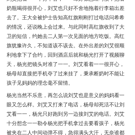
奶瓶喝得很开心，刘艾也只好不舍地拖着行李箱出差
去了。王大全被护士告知高红旗刚刚打过电话问希希
的情况，还说晚上会过来。与此同时高红旗收到了大
卫的短信，约她去二人第一次见面的地方吃饭。高红
旗犹豫许久，不知道该不该去。在外出差的刘艾很顺
利地拿下了合约，回到酒店后就和杨光打开了视频聊
天，杨光把镜头对准了一一。刘艾看着一一很开心，
杨母却直接把手机夺了过来挂了，秉承断奶时不能让
孩子见妈妈的理念毫不留情。
杨光当然不乐意，再怎么说刘艾也是意义的妈妈看一
眼又怎么样。刘艾又打来了电话，杨母却死活不让刘
艾看一一，杨光只好跑到另一边接刘艾的电话。刘艾
十分想念一一勒令杨光把手机拿过去要看孩子，杨光
被夹在二人中间动弹不得，急得满头大汗，无奈谁都