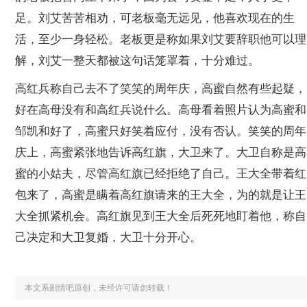
足。刘艾苦苦相劝，可老板毫无远见，他喜欢现在的生
活，至少一身轻松。老板更是称如果刘艾要辞职他可以理
解，刘艾一整天都被这句话笼罩着，十分难过。
高红兵称自己去不了笑笑的周年庆，高蜜自然有些起疑，
好在高母没有和高红兵说什么。高母看着照片认为高蜜和
邹凯和好了，高蜜只好笑着应付，没有否认。笑笑的周年
庆上，高蜜紧张地告诉高红旗，大卫来了。大卫自称是高
蜜的小姑夫，尽管高红旗已经拒绝了自己。王大全带着红
包来了，高蜜是瞒着高红旗请来的王大全，为的就是让王
大全抓紧机会。高红旗见到王大全后死死地盯着他，称自
己决定和大卫复婚，大卫十分开心。
本文系剧情吧原创，未经许可请勿转载！