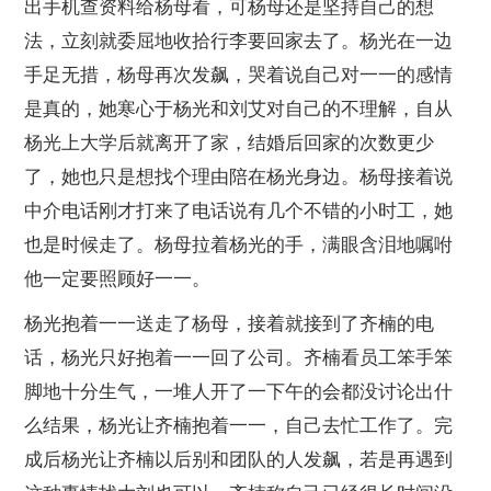
出手机查资料给杨母看，可杨母还是坚持自己的想
法，立刻就委屈地收拾行李要回家去了。杨光在一边
手足无措，杨母再次发飙，哭着说自己对一一的感情
是真的，她寒心于杨光和刘艾对自己的不理解，自从
杨光上大学后就离开了家，结婚后回家的次数更少
了，她也只是想找个理由陪在杨光身边。杨母接着说
中介电话刚才打来了电话说有几个不错的小时工，她
也是时候走了。杨母拉着杨光的手，满眼含泪地嘱咐
他一定要照顾好一一。
杨光抱着一一送走了杨母，接着就接到了齐楠的电
话，杨光只好抱着一一回了公司。齐楠看员工笨手笨
脚地十分生气，一堆人开了一下午的会都没讨论出什
么结果，杨光让齐楠抱着一一，自己去忙工作了。完
成后杨光让齐楠以后别和团队的人发飙，若是再遇到