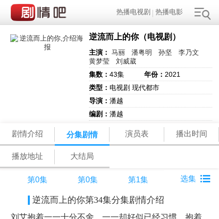
热播电视剧
热播电影
逆流而上的你（电视剧）
主演：
马丽
潘粤明
孙坚
李乃文
黄梦莹
刘威葳
集数：
43集
年份：
2021
类型：
电视剧 现代都市
导演：
潘越
编剧：
潘越
剧情介绍
演员表
播出时间
分集剧情
播放地址
大结局
第0集
第0集
第1集
逆流而上的你第34集分集剧情介绍
刘艾抱着一一十分不舍，一一却好似已经习惯，抱着