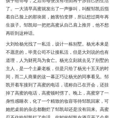
孩子给邹母，之后邹母便没有理由再干涉自己的生活
了。一大清早高蜜就发出了一声惨叫，叫醒邹凯后指
着自己脸上的那块斑，她害怕变胖，所以想过两年再
生孩子。邹凯却一把把高蜜从自己肩上推开，他不想
再听到这种话。
大刘给杨光找了一私活，设计一栋别墅。杨光本来是
不愿意的，毕竟公司不让接私活，但是大刘说的也有
道理，人为财死鸟为食亡。杨光立刻就去见了别墅的
主人，是一个土豪老板，但是只给了杨光十五天的时
间，而二人商量的这一幕正巧让杨光的同事看见。邹
凯开着车接到了高蜜的电话，谎称自己在开会，还挂
掉了高蜜的电话，高蜜顿时愣了。晚上，高蜜穿了一
身性感睡衣，化了一个精致的妆容等待邹凯回家，可
她把桌前的杂志都翻烂了邹凯却还是没有回来。高蜜
忍不住给邹凯打了电话，此时的邹凯在酒店开了个房