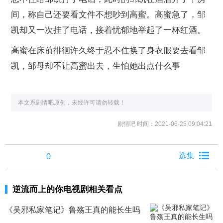
间，称自己还要看文件不想吵到高蜜。高蜜急了，邹
凯却又一次挂了电话，接着忧郁地举起了一杯红酒。
高蜜在床前徘徊许久终于忍不住换了身衣服要去看邹
凯，邹母却不让高蜜出去，生怕她出点什么事
本文系剧情吧原创，未经许可请勿转载！
剧情吧
时间：2021-06-25 09:04:21
0
逆流而上的你电视剧相关看点
《吴邪私家笔记》鲁殇王真的能长生吗