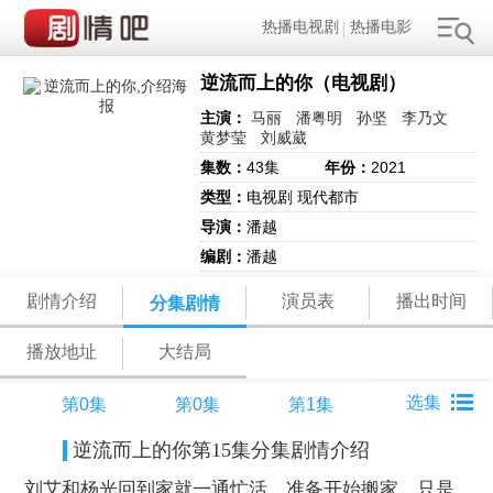
热播电视剧
热播电影
逆流而上的你（电视剧）
主演：
马丽
潘粤明
孙坚
李乃文
黄梦莹
刘威葳
集数：
43集
年份：
2021
类型：
电视剧 现代都市
导演：
潘越
编剧：
潘越
剧情介绍
演员表
播出时间
分集剧情
播放地址
大结局
第0集
第0集
第1集
逆流而上的你第15集分集剧情介绍
刘艾和杨光回到家就一通忙活，准备开始搬家，只是