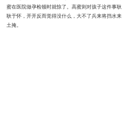
蜜在医院做孕检顿时就惊了。高蜜则对孩子这件事耿
耿于怀，开开反而觉得没什么，大不了兵来将挡水来
土掩。