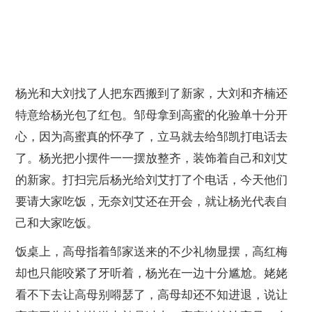
杨光和大刘找了人把东西搬到了新家，大刘和齐楠还
特意给杨光包了红包。邹母拿到高蜜的化验单十分开
心，因为高蜜真的怀孕了，立马就去给邹凯打电话去
了。杨光把小摆件一一摆放整齐，装饰着自己和刘艾
的新家。打扫完后杨光给刘艾打了个电话，今天他们
要请大家吃饭，无奈刘艾还在开会，就让杨光代表自
己和大家吃饭。
饭桌上，高母指着邹家送来的不少礼物显摆，高红梅
却也只能咬紧了牙听着，杨光在一边十分尴尬。姥姥
看不下去让高母别嘚瑟了，高母却还不知进退，说让