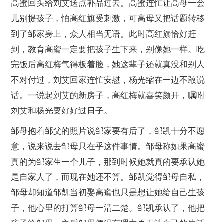
高蜜回头给刘艾送点补品过去。高蜜连忙让高母一会
儿别提孩子，怕高红旗受刺激，可高母又把话题转移
到了邹家身上，众人相当无语。此时高红旗恰好赶
到，教育高蜜一定要把孩子生下来，别像她一样。吃
完饭后高红梅气得板着脸，她这辈子还就真没和别人
不对付过，刘艾回家连忙安慰，杨光缩在一边不敢说
话。一说起刘艾的新房子，高红梅就喜笑颜开，嘱咐
刘艾和杨光要好好过日子。
邹母抱着邹父的照片说邹家要有后了，邹凯十分不愿
意，说来说去邹母只在乎这件事情。邹母称如果高蜜
真的为邹家生一个儿子，那到时候她就真的要承认她
是自家人了，而现在她还不算。邹凯觉得邹母自私，
邹母却知道邹凯当初娶高蜜也只是想让她给自己生孩
子，他心里的打算邹母一清二楚。邹凯承认了，他把