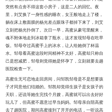
突然有点舍不得这套小房子，这是二人的回忆。夜
里，刘艾换了一身性感的睡衣，女王般地走上了楼，
躺在床上敷面膜的杨光差点眼珠子都掉下来了，刘艾
立刻把杨光扑倒了。次日一早，高蜜从豪宅里醒来，
魂不附体地走到冰箱拿了瓶水，这才发现邹母在吃早
饭。邹母夺过高蜜手上的冰水，让人给她倒了杯温
水。邹母看高蜜这段时间精神不太好，高蜜却只称自
己是想减肥，邹母则觉得她是怀孕了，立刻就要去趟
医院检查一下。
高蜜生无可恋地走回房间，问邹凯邹母是不是想要孩
子才同意他们结婚的。邹凯却觉得生孩子是女孩子的
天职，还说等她生完找个月嫂，高蜜就可以出去好好
玩儿了，但高蜜不愿意过早当妈妈。邹母亲自陪高蜜
去了趟医院，期间高蜜接到了开开的电话，一听说高