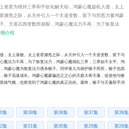
上老君为维持三界和平欲化解天劫，鸿蒙心魔趁机入侵，太上
君濒危之际，从天外引入一个天道变数，留下与邪恶力量鸿蒙
子。天道石因变数而崩裂，鸿蒙心魔法力不再，为了恢复法
详细介绍
，太上落败。太上老君濒危之际，从天外引入一个天道变数，留下与
心魔法力不再，为了恢复法力，鸿蒙心魔祸乱三界，三界始不太平。鸿
，鸿蒙心魔为恢复法力诱杀猴子。同伴雀儿为保护猴子而死，猴子也因
，猴子迅速成长。鸿蒙心魔蒙骗忠正之心的天庭大将天蓬，促使他与猴
英雄气概，也察觉到了鸿蒙心魔的真正目的。最终，猴子与天蓬联手消
0集
第39集
第38集
第37集
第36集
2集
第31集
第30集
第29集
第28集