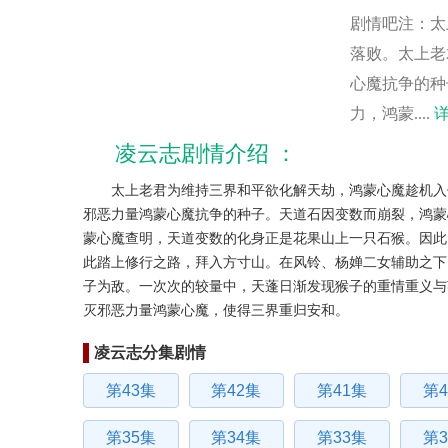
剧情吧注：
太
落败。太上老
心魔抗争的种
力，鸿蒙....
凌云志剧情介绍
太上老君为维持三界和平欲化解天劫，鸿蒙心魔趁机入侵
邪恶力量鸿蒙心魔抗争的种子。天道石因变数而崩裂，鸿蒙
蒙心魔查明，天道变数的化身正是花果山上一只石猴。因此
此踏上修行之路，拜入方寸山。在风铃、杨婵二女辅助之下
子为敌。一次次的较量中，天蓬日渐发现猴子的重情重义与
灭邪恶力量鸿蒙心魔，使得三界重归安和。
凌云志分集剧情
第43集
第42集
第41集
第4
第35集
第34集
第33集
第3