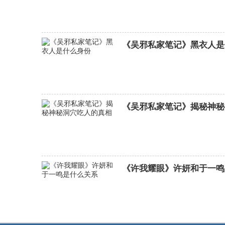
《吴邪私家笔记》黑衣人是
《吴邪私家笔记》揭秘神秘
《许我耀眼》许妍和于一鸣