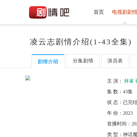
首页
电视剧剧
凌云志剧情介绍(1-43全集)
分集剧情
演员表
剧情介绍
主 演：
林峯
集 数：
43集
状 态：
已完
年 份：
2023
首播时间：
20
类 型：
神话