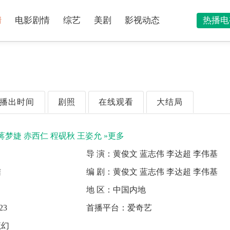
情
电影剧情
综艺
美剧
影视动态
热播电
播出时间
剧照
在线观看
大结局
蒋梦婕
赤西仁
程砚秋
王姿允
»更多
导 演：
黄俊文 蓝志伟 李达超 李伟基
结
编 剧：
黄俊文 蓝志伟 李达超 李伟基
地 区：
中国内地
23
首播平台：
爱奇艺
魔幻