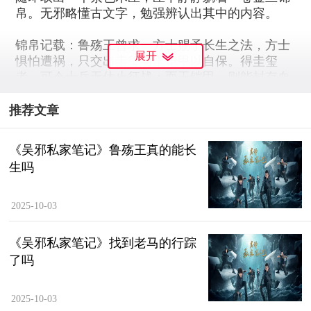
帛。无邪略懂古文字，勉强辨认出其中的内容。
锦帛记载：鲁殇王曾求一方士赐予长生之法，方士
展开
惧怕遭祸，只交出圭玺与玉铠甲以自保。得圭玺
者，可令士兵无休止征战；而玉铠甲，则能封存血
肉，助人“转生”。鲁殇王不信，遂以他人试验，果
真奏效，便计划自身在玉俑中重生。
推荐文章
然而，世事难料。鲁殇王机关算尽，却未曾料到最
《吴邪私家笔记》鲁殇王真的能长
信任的军师铁面生暗中图谋，趁其服下尸蟞丸后将
生吗
其杀害，冒名顶替，最终使鲁殇王长生梦碎，尸身
沦为他人替代品。
2025-10-03
《吴邪私家笔记》找到老马的行踪
了吗
2025-10-03