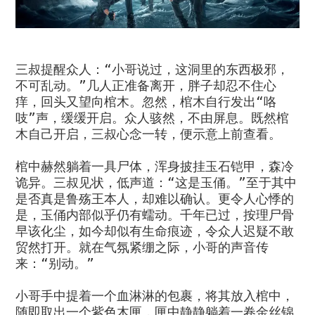
三叔提醒众人：“小哥说过，这洞里的东西极邪，
不可乱动。”几人正准备离开，胖子却忍不住心
痒，回头又望向棺木。忽然，棺木自行发出“咯
吱”声，缓缓开启。众人骇然，不由屏息。既然棺
木自己开启，三叔心念一转，便示意上前查看。
棺中赫然躺着一具尸体，浑身披挂玉石铠甲，森冷
诡异。三叔见状，低声道：“这是玉俑。”至于其中
是否真是鲁殇王本人，却难以确认。更令人心悸的
是，玉俑内部似乎仍有蠕动。千年已过，按理尸骨
早该化尘，如今却似有生命痕迹，令众人迟疑不敢
贸然打开。就在气氛紧绷之际，小哥的声音传
来：“别动。”
小哥手中提着一个血淋淋的包裹，将其放入棺中，
随即取出一个紫色木匣，匣中静静躺着一卷金丝锦