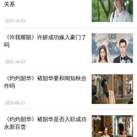
关系
2025-10-03
《许我耀眼》许妍成功嫁入豪门了
吗
2025-10-03
《灼灼韶华》褚韶华要和闻知秋合
作吗
2025-09-21
《灼灼韶华》褚韶华是否入职成功
永新百货