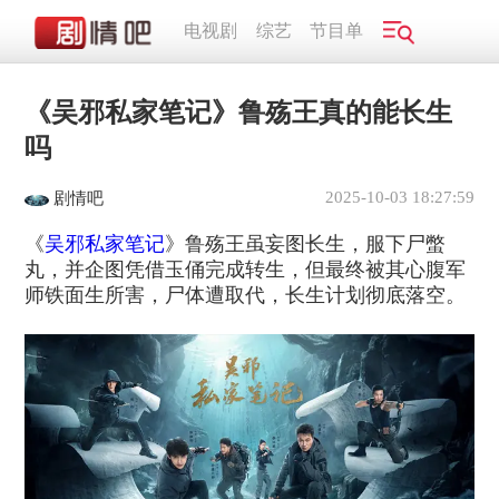
电视剧
综艺
节目单
《吴邪私家笔记》鲁殇王真的能长生
吗
2025-10-03 18:27:59
剧情吧
《
吴邪私家笔记
》鲁殇王虽妄图长生，服下尸蟞
丸，并企图凭借玉俑完成转生，但最终被其心腹军
师铁面生所害，尸体遭取代，长生计划彻底落空。