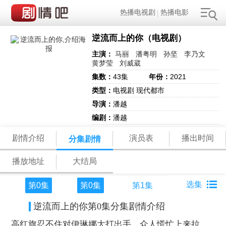
热播电视剧
热播电影
逆流而上的你（电视剧）
主演：
马丽
潘粤明
孙坚
李乃文
黄梦莹
刘威葳
集数：
43集
年份：
2021
类型：
电视剧 现代都市
导演：
潘越
编剧：
潘越
剧情介绍
演员表
播出时间
分集剧情
播放地址
大结局
第0集
第0集
第1集
逆流而上的你第0集分集剧情介绍
高红旗忍不住对伊琳娜大打出手，众人慌忙上来拉