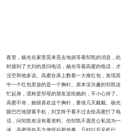
夜里，杨光在家里晃来晃去地就等着邹凯的消息，此
时接到了大刘的质问电话，杨光等着高蜜的电话，才
没空和他多说。高蜜在床上数着一大推红包，发现其
中一个红包里放的是一个胸针。原本没兴趣的邹凯连
忙起身，谎称是邹母的朋友送给她的，不小心掉了。
高蜜不肯，她很喜欢这个胸针，要借几天戴戴。杨光
眼巴巴地望着手机，刘艾终于看不过去给高蜜打了电
话，问邹凯有没有看资料。但邹凯不愿意公私混为一
谈，高蜜现在不方便提起那件事，只好以后见机行