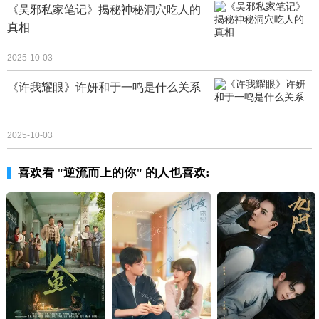
《吴邪私家笔记》揭秘神秘洞穴吃人的
真相
2025-10-03
《许我耀眼》许妍和于一鸣是什么关系
2025-10-03
喜欢看 "逆流而上的你" 的人也喜欢: