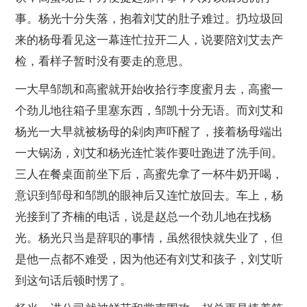
事。杨光十分失落，抱着刘艾的肚子难过。扔垃圾回
来的杨母看见这一幕连忙拉开二人，说要陪刘艾去产
检，看样子暂时没有要走的意思。
一大早邹凯和高蜜就开始收拾行李度蜜月去，高蜜一
个劲儿地往箱子里塞东西，邹凯十分无语。而刘艾和
杨光一大早就被杨母的剁肉声吓醒了，接着杨母端出
一大锅汤，刘艾和杨光连忙装作要吐跑进了洗手间。
三人在餐桌面前坐下后，高蜜先拿了一杯牛奶开喝，
意识到邹母和邹凯的眼神后又连忙放回去。车上，杨
光接到了齐楠的电话，说是赵总一个劲儿地在找杨
光。杨光只当是辞职的事情，虽然很快就失业了，但
是他一点都不难受，因为他还有刘艾和孩子，刘艾听
到这句话后顿时愣了。