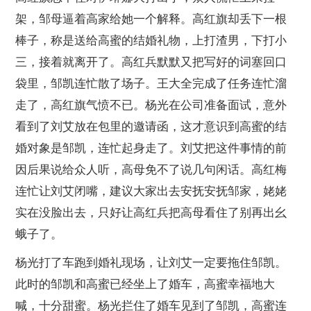
架，邹母逼着高家给她一个解释。高红旗却丢下一根
棒子，称是送给高蜜的结婚礼物，上打渣男，下打小
三，接着就离开了。高红兵默默又把写好的词塞回口
袋里，邹凯连忙散了场子。王大全完成了任务连忙溜
走了，高红旗气愤不已。杨光在公司准备面试，意外
看到了刘艾放在包里的邀请函，这才意识到高蜜的结
婚对象是邹凯，连忙起身走了。刘艾把这件事情的前
因后果说给众人听，高母免不了说几句闲话。高红梅
连忙让刘艾闭嘴，建议大家出去安抚安抚邹家，姥姥
实在没脸出去，只好让高红兵把高母看住了别再出幺
蛾子了。
杨光打了车跑到婚礼现场，让刘艾一定要拖住邹凯。
此时的邹凯和高蜜已经坐上了婚车，高蜜幸福地大
喊，十分甜蜜。杨光拦住了婚车见到了邹凯，高蜜连