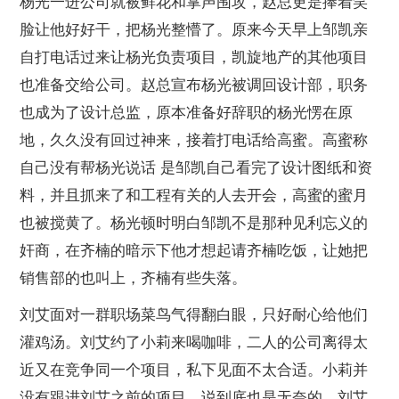
杨光一进公司就被鲜花和掌声围攻，赵总更是捧着笑
脸让他好好干，把杨光整懵了。原来今天早上邹凯亲
自打电话过来让杨光负责项目，凯旋地产的其他项目
也准备交给公司。赵总宣布杨光被调回设计部，职务
也成为了设计总监，原本准备好辞职的杨光愣在原
地，久久没有回过神来，接着打电话给高蜜。高蜜称
自己没有帮杨光说话 是邹凯自己看完了设计图纸和资
料，并且抓来了和工程有关的人去开会，高蜜的蜜月
也被搅黄了。杨光顿时明白邹凯不是那种见利忘义的
奸商，在齐楠的暗示下他才想起请齐楠吃饭，让她把
销售部的也叫上，齐楠有些失落。
刘艾面对一群职场菜鸟气得翻白眼，只好耐心给他们
灌鸡汤。刘艾约了小莉来喝咖啡，二人的公司离得太
近又在竞争同一个项目，私下见面不太合适。小莉并
没有跟进刘艾之前的项目，说到底也是无奈的。刘艾