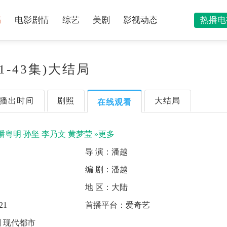
情
电影剧情
综艺
美剧
影视动态
热播电
-43集)大结局
播出时间
剧照
大结局
在线观看
潘粤明
孙坚
李乃文
黄梦莹
»更多
导 演：
潘越
中
编 剧：
潘越
地 区：
大陆
21
首播平台：
爱奇艺
 现代都市