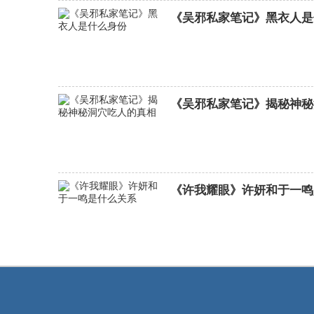
《吴邪私家笔记》黑衣人是
《吴邪私家笔记》揭秘神秘
《许我耀眼》许妍和于一鸣