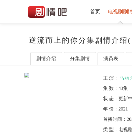
首页
电视剧剧
逆流而上的你分集剧情介绍(1
剧情介绍
分集剧情
演员表
主 演：
马丽
集 数：
43集
状 态：
更新
年 份：
2021
首播时间：
20
类 型：
电视剧