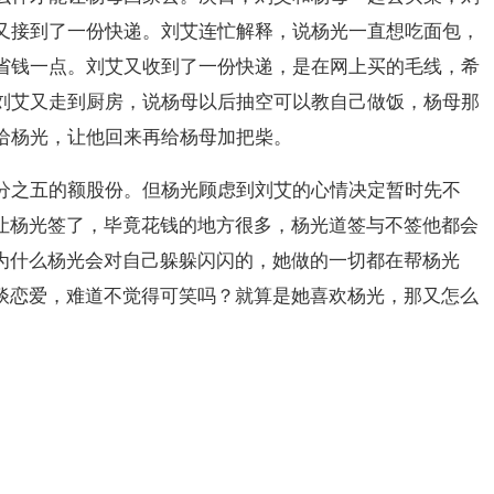
又接到了一份快递。刘艾连忙解释，说杨光一直想吃面包，
省钱一点。刘艾又收到了一份快递，是在网上买的毛线，希
刘艾又走到厨房，说杨母以后抽空可以教自己做饭，杨母那
给杨光，让他回来再给杨母加把柴。
分之五的额股份。但杨光顾虑到刘艾的心情决定暂时先不
让杨光签了，毕竟花钱的地方很多，杨光道签与不签他都会
为什么杨光会对自己躲躲闪闪的，她做的一切都在帮杨光
谈恋爱，难道不觉得可笑吗？就算是她喜欢杨光，那又怎么