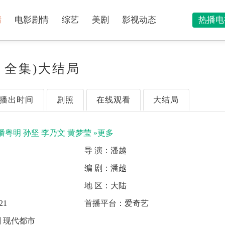
情
电影剧情
综艺
美剧
影视动态
热播电
 全集)大结局
播出时间
剧照
在线观看
大结局
潘粤明
孙坚
李乃文
黄梦莹
»更多
导 演：
潘越
中
编 剧：
潘越
地 区：
大陆
21
首播平台：
爱奇艺
 现代都市