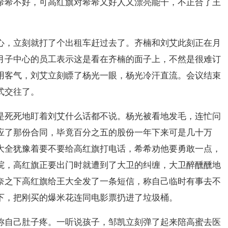
希希不好，可高红旗对希希又好人又漂亮能干，不正合了王
心，立刻就打了个出租车赶过去了。齐楠和刘艾此刻正在月
月子中心的员工表示这是看在齐楠的面子上，不然是很难订
用客气，刘艾立刻瞟了杨光一眼，杨光冷汗直流。会议结束
式交往了。
是死死地盯着刘艾什么话都不说。杨光被看地发毛，连忙问
应了那份合同，毕竟百分之五的股份一年下来可是几十万
大全犹豫着要不要给高红旗打电话，希希劝他要勇敢一点，
院，高红旗正要出门时就遭到了大卫的纠缠，大卫醉醺醺地
奈之下高红旗给王大全发了一条短信，称自己临时有事去不
下，把刚买的爆米花连同电影票扔进了垃圾桶。
称自己肚子疼。一听说孩子，邹凯立刻弹了起来陪高蜜去医