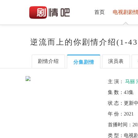
首页
电视剧剧
逆流而上的你剧情介绍(1-43
剧情介绍
演员表
分集剧情
主 演：
马丽
集 数：
43集
状 态：
更新
年 份：
2021
首播时间：
20
类 型：
电视剧