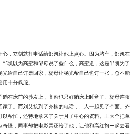
开心，立刻就打电话给邹凯让他上点心。因为堵车，邹凯在
。邹凯以为高蜜和邹母说了些什么，高蜜道，这是邹凯为了
杨光给自己订票回家，杨母让杨光帮自己也订一张，总不能
管用十分佩服。
子躺在床前的沙发上，高蜜也只好躺床上睡觉了。杨母连夜
回家了。而刘艾接到了齐楠的电话，二人一起见了个面。齐
可以帮忙，还特地拿来了关于月子中心的资料。王大全把单
点奇怪，同事却把电影票还给了他，让他和高红旗一起去看