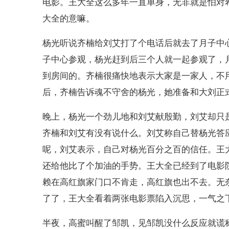
电影。王大全这么多年一直单身，无非就是怕对
大全的意嘛。
杨光听说齐楠给刘艾打了个电话后就去了月子中
子中心参观，杨光赶到后三个人就一起参观了，
到房间的。齐楠很痛快地表示大家是一家人，不
后，齐楠告诉魂不守舍的杨光，她准备和大刘正
晚上，杨光一个劲儿地和刘艾献殷勤，刘艾却只
齐楠和刘艾有没有说什么。刘艾称自己替杨光答
呢，刘艾表示，自己对杨光百分之百的信任。王
还给他比了个加油的手势。王大全已经到了电影
赖在高红旗家门口不肯走，高红旗也出不去。无
了了，王大全看着两张电影票陷入沉思，一气之
半夜，高蜜叫醒了邹凯，见邹凯没什么反应就谎