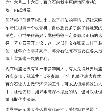
六年六月二十六日，蒋介石向我中原解放区发动进
攻，内战爆发。
但靖邦把但世平叫过来，说了打仗的事情，还让宋晓
军帮忙组装一个收音机，自己想要多了解了解延安的
消息。但世平很高兴，觉得爸爸一定会做出正确的选
择。蒋介石召开会议，这一次傅作义在张家口打了胜
仗，让蒋介石非常高兴。蒋介石让陈布雷要在各大报
纸上宣扬这一次的胜利。
现在民盟还没有答应来参加国大，有人觉得只要民盟
答应参加，就算共产D不参加，他们也能代表大多数。
蒋介石让人去做李济深的工作，可以从但靖邦这边入
手，让他去劝，如果李济深不愿意的话，也可以让但
靖邦取代李济深。
周恩来表示国大是否具有代表性，关键就在民盟了。