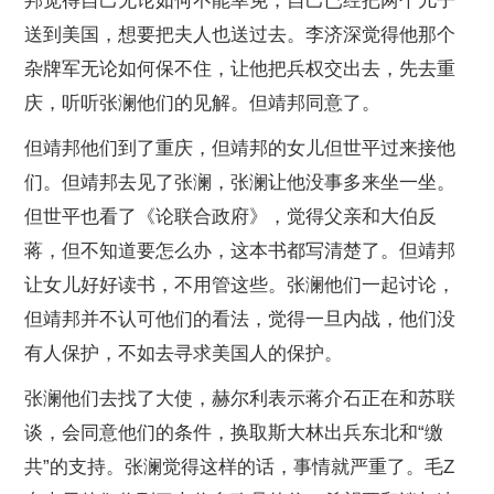
邦觉得自己无论如何不能幸免，自己已经把两个儿子
送到美国，想要把夫人也送过去。李济深觉得他那个
杂牌军无论如何保不住，让他把兵权交出去，先去重
庆，听听张澜他们的见解。但靖邦同意了。
但靖邦他们到了重庆，但靖邦的女儿但世平过来接他
们。但靖邦去见了张澜，张澜让他没事多来坐一坐。
但世平也看了《论联合政府》，觉得父亲和大伯反
蒋，但不知道要怎么办，这本书都写清楚了。但靖邦
让女儿好好读书，不用管这些。张澜他们一起讨论，
但靖邦并不认可他们的看法，觉得一旦内战，他们没
有人保护，不如去寻求美国人的保护。
张澜他们去找了大使，赫尔利表示蒋介石正在和苏联
谈，会同意他们的条件，换取斯大林出兵东北和“缴
共”的支持。张澜觉得这样的话，事情就严重了。毛Z