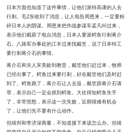
日本方面也知道了这件事情，让他们派特高课的人去
行刺。毛Z东收到了消息，让人电告周恩来，一定要粉
碎日本人的阴谋。周恩来把作战参谋车孟凡叫过来，
表示他们截获了电台消息，日本人要派鳄鱼行刺蒋介
石。八路军办事处的江丰过来找戴笠，说了日本特工
要行刺蒋介石的事情。
蒋介石和夫人宋美龄到教堂，戴笠他们赶过来，牧师
已经出事了。鳄鱼过来要行刺，好在戴笠他们及时赶
到了。鳄鱼跑了，蒋介石让人去追，戴笠跟蒋介石请
罪，表示自己一定会抓到鳄鱼。大佐得知鳄鱼失手
了，非常愤怒，表示这一次失败，近期很难有机会
了，让他们先不要有什么动作。
但靖邦和李济深商量，不知道接下来该怎么办。但靖