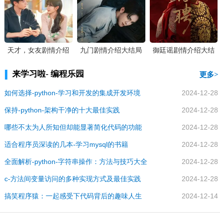
天才，女友剧情介绍
九门剧情介绍大结局
御廷谣剧情介绍大结
大结局
局
来学习啦- 编程乐园
更多
如何选择-python-学习和开发的集成开发环境
2024-12-28
保持-python-架构干净的十大最佳实践
2024-12-28
哪些不太为人所知但却能显著简化代码的功能
2024-12-28
适合程序员深读的几本-学习mysql的书籍
2024-12-28
全面解析-python-字符串操作：方法与技巧大全
2024-12-28
c-方法间变量访问的多种实现方式及最佳实践
2024-12-28
搞笑程序猿：一起感受下代码背后的趣味人生
2024-12-14