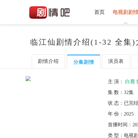
首页
电视剧剧
临江仙剧情介绍(1-32 全集
剧情介绍
演员表
分集剧情
主 演：
白鹿
集 数：
32集
状 态：
已完
年 份：
2025
首播时间：
20
类 型：
电视剧