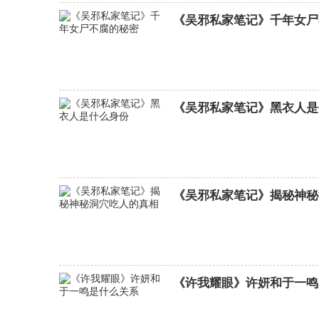
《吴邪私家笔记》千年女尸
《吴邪私家笔记》黑衣人是
《吴邪私家笔记》揭秘神秘
《许我耀眼》许妍和于一鸣