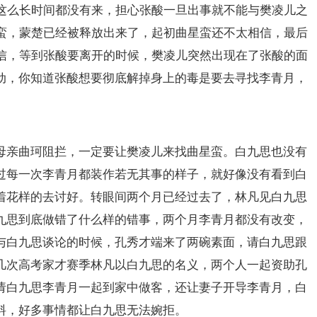
这么长时间都没有来，担心张酸一旦出事就不能与樊凌儿之
蛮，蒙楚已经被释放出来了，起初曲星蛮还不太相信，最后
信，等到张酸要离开的时候，樊凌儿突然出现在了张酸的面
动，你知道张酸想要彻底解掉身上的毒是要去寻找李青月，
母亲曲珂阻拦，一定要让樊凌儿来找曲星蛮。白九思也没有
过每一次李青月都装作若无其事的样子，就好像没有看到白
着花样的去讨好。转眼间两个月已经过去了，林凡见白九思
九思到底做错了什么样的错事，两个月李青月都没有改变，
与白九思谈论的时候，孔秀才端来了两碗素面，请白九思跟
几次高考家才赛季林凡以白九思的名义，两个人一起资助孔
请白九思李青月一起到家中做客，还让妻子开导李青月，白
料，好多事情都让白九思无法婉拒。