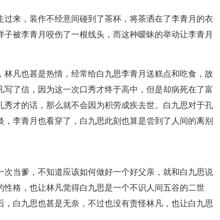
走过来，装作不经意间碰到了茶杯，将茶洒在了李青月的衣
样子被李青月咬伤了一根线头，而这种暧昧的举动让李青月
，林凡也甚是热情，经常给白九思李青月送糕点和吃食，故
凡写了信，因为这一次口秀才终于高中，但是却病死在了富
孔秀才的话，那么就不会因为积劳成疾去世。白九思对于孔
淡，李青月也看穿了，白九思此刻也算是尝到了人间的离别
一次当爹，不知道应该如何做好一个好父亲，就和白九思说
的性格，也让林凡觉得白九思是一个不识人间五谷的二世
后，白九思也甚是无奈，不过也没有责怪林凡，也让白九思