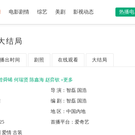
情
电影剧情
综艺
美剧
影视动态
热播电
)大结局
播出时间
剧照
在线观看
大结局
曾舜晞
何瑞贤
陈鑫海
赵弈钦
»更多
导 演：
智磊 国浩
结
编 剧：
智磊 国浩
地 区：
中国内地
25
首播平台：
爱奇艺
 爱情 古装