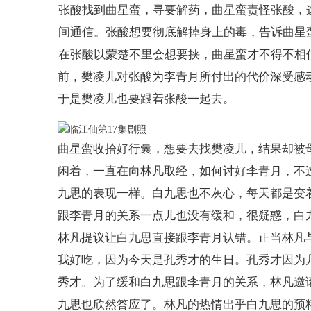
张酸找到曲星蛮，寻要解药，曲星蛮责怪张酸，
间通信。张酸想要彻底解掉身上的毒，告诉曲星
在张酸以蒙楚不里会想要挟，曲星蛮才不得不相
前，樊凌儿对张酸为李青月所付出的代价深受感
于是樊凌儿也要跟着张酸一起去。
曲星蛮收拾好行囊，想要去找樊凌儿，结果却被
闲着，一直在向林凡取经，如何讨好李青月，不
九思的表现一样。白九思也不灰心，每天都是变
跟李青月的关系一点儿也没有缓和，很疑惑，白
林凡提议让白九思直接跟李青月认错。正当林凡
我好吃，因为今天是孔秀才的生日。孔秀才因为
秀才。为了缓和白九思跟李青月的关系，林凡邀
九思也欣然答应了。林凡的热情出乎白九思的预