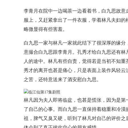
李青月在院中一边喝茶一边看着书，白九思故意
服上，又赶紧拿出了一件衣服，学着林凡夫妇的
略微显得有些害羞。
白九思一家与林凡一家就此结下了很深厚的缘分
意撮合白九思跟李青月。孔秀才给白九思还有林
人的途中。林凡有些自责，觉得若是当初不知重
秀才的离开也甚是痛心，只是表面上装作风轻云
之苦，还特意送来了酒安慰白九思。
林凡因为夫人即将临盆，也甚是慌张，因为是第
了自己的心事。而白九思一直保持着稳重和冷漠
祖，脾气又臭又硬，听到了林凡对自己的评价之
体会到了真正彼此交心的朋友感情。