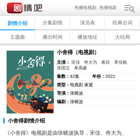
热播电视剧
热播电影
分集剧情
演员表
经典台词
剧情介绍
主题曲
播出时间
播放地址
大结局
小舍得（电视剧）
主演：
宋佳
佟大为
蒋欣
李佳航
张国立
单禹豪
集数：
42集
年份：
2021
类型：
电视剧 家庭
导演：
张晓波
编剧：
张晓波
小舍得剧情介绍
《小舍得》电视剧是由张晓波执导，宋佳、佟大为、