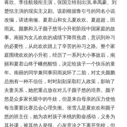
蒋欣、李佳航领衔主演，张国立特别出演,单禹豪、刘
楚恬主演的现实主义剧。该剧根据鲁引弓的同名小说
改编，讲述南俪、夏君山和女儿夏欢欢、夏超超，田
雨岚、颜鹏和儿子颜子悠等小升初阶段中国家庭的故
事。南丽为女儿欢欢的成绩下降而焦虑，意识到补习
的必要性，从此欢欢踏上了辛苦的补习之路。整个家
庭围绕欢欢的小升初，经历了一系列大小事故后，南
丽和夏君山终于幡然醒悟，决定给孩子一个快乐的童
年。南丽的同学兼同事田雨岚怀了二胎，对丈夫颜鹏
总抱有一种不信任，时时刻刻采取盯人政策，影响了
夫妻关系，她把重点放在对儿子颜子悠的培养。颜子
悠是众多家长眼中的牛娃，但是来自母亲的压力使他
每当重要比赛总会心理失衡。张雪儿是夏欢欢和颜子
悠的班主任，她为农村孩子米桃的勤奋感动，义务为
其补课，被其他人举报。心灰意冷之下离开学校，但