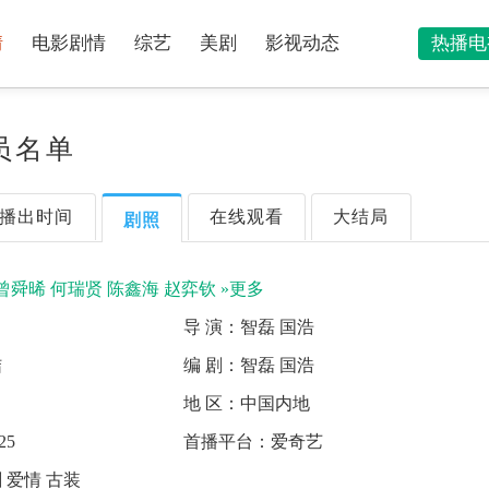
情
电影剧情
综艺
美剧
影视动态
热播电
员名单
播出时间
在线观看
大结局
剧照
曾舜晞
何瑞贤
陈鑫海
赵弈钦
»更多
导 演：
智磊 国浩
结
编 剧：
智磊 国浩
地 区：
中国内地
25
首播平台：
爱奇艺
 爱情 古装