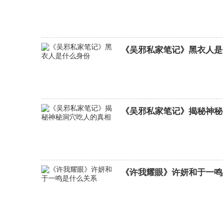
《吴邪私家笔记》黑衣人是
《吴邪私家笔记》揭秘神秘
《许我耀眼》许妍和于一鸣