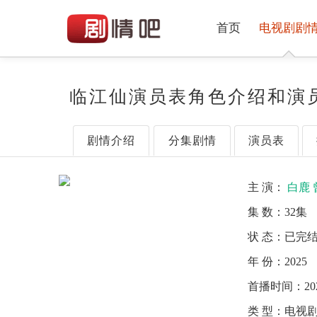
首页
电视剧剧
临江仙演员表角色介绍和演
剧情介绍
分集剧情
演员表
主 演：
白鹿
集 数：
32集
状 态：
已完
年 份：
2025
首播时间：
20
类 型：
电视剧