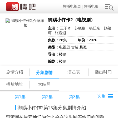
热播电视剧
热播电影
御赐小仵作2（电视剧）
主演：
王子奇
苏晓彤
杨廷东
赵尧
珂
张宸逍
集数：
28集
年份：
2026
类型：
电视剧 古装 悬疑
导演：
楼健
编剧：
楼健
剧情介绍
演员表
播出时间
分集剧情
播放地址
大结局
第1集
第2集
第3集
御赐小仵作2第25集分集剧情介绍
楚楚问祐辰安他们为什么会在这里回答他们的问题，