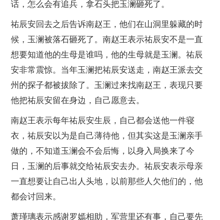
话，怎么会有追兵，拿石头把玉澜砸死了。
祐辰安回去之后告诉南赵王，他们在山洞里躲藏的时
候，玉澜被落石砸死了。南赵王表示祐辰安不是一直
想要知道他的生母是谁吗，他的生母就是玉澜。祐辰
安非常震惊。当年玉澜把祐辰安送走，南赵王派去交
州的探子都被拔除了。玉澜过来找南赵王，表现只要
他把祐辰安留在身边，自己愿意去。
南赵王表示每年祐辰安生辰，自己都会送他一件寝
衣，祐辰安以为是自己薄待他，但其实这是玉澜亲手
做的，不知道玉澜会不会后悔，以身入局换来了今
日，玉澜的后事就交给祐辰安去办。祐辰安表示母亲
一直想要让自己出人头地，以前那些人欠他们的，他
都会讨回来。
萧瑾璃表示感谢罗嫣相助，军营里还有事，自己要先