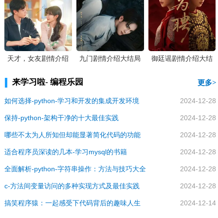
天才，女友剧情介绍
九门剧情介绍大结局
御廷谣剧情介绍大结
大结局
局
来学习啦- 编程乐园
更多
如何选择-python-学习和开发的集成开发环境
2024-12-28
保持-python-架构干净的十大最佳实践
2024-12-28
哪些不太为人所知但却能显著简化代码的功能
2024-12-28
适合程序员深读的几本-学习mysql的书籍
2024-12-28
全面解析-python-字符串操作：方法与技巧大全
2024-12-28
c-方法间变量访问的多种实现方式及最佳实践
2024-12-28
搞笑程序猿：一起感受下代码背后的趣味人生
2024-12-14