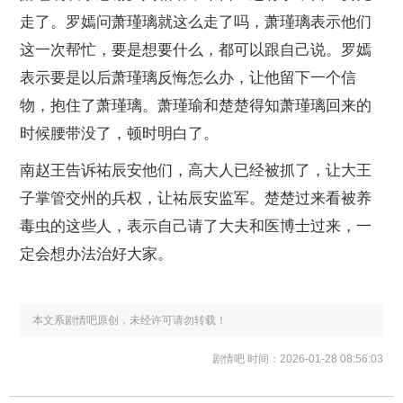
走了。罗嫣问萧瑾璃就这么走了吗，萧瑾璃表示他们
这一次帮忙，要是想要什么，都可以跟自己说。罗嫣
表示要是以后萧瑾璃反悔怎么办，让他留下一个信
物，抱住了萧瑾璃。萧瑾瑜和楚楚得知萧瑾璃回来的
时候腰带没了，顿时明白了。
南赵王告诉祐辰安他们，高大人已经被抓了，让大王
子掌管交州的兵权，让祐辰安监军。楚楚过来看被养
毒虫的这些人，表示自己请了大夫和医博士过来，一
定会想办法治好大家。
本文系剧情吧原创，未经许可请勿转载！
剧情吧
时间：2026-01-28 08:56:03