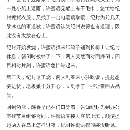
一处小船上避雨，许蜜语见船上有干毛巾，急忙给纪
封擦拭衣服，又找了一台电暖扇取暖，纪封为前几天
黎冰燕的事道歉，许蜜语认为纪封说得也有道理，因
此没有太放在心上。
纪封开始发烧，许蜜语找来纸箱子铺到长椅上让纪封
休息，躺倒时被绊了一下，两人突然面对面摔倒，四
目相对片刻，许蜜语急忙站起来。
第二天，纪封退了烧，两人到春来小驻吃饭，提起想
要进货，老板娘十分开心，立刻拿了一些让带回去品
尝。
回到酒店，薛睿早已在门口等着，告知纪封先到办公
室找节目组签合同，许蜜语直接去客房上班，顺便提
起两人在岛上怎样过夜，纪封许蜜语都假装没听见。