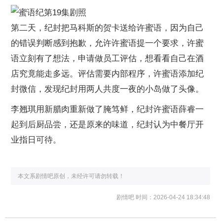
第二天，纪封把马科斯的贺卡送给许蜜语，因为自己
的错误判断感到抱歉，允许许蜜语提一个要求，许蜜
语立刻有了想法，申请做员工评估，想看看自己在酒
店究竟能走多远。评估需要内部程序，许蜜语添加纪
封微信，发现纪封用两人共度一夜的小岛做了头像。
李翘琪用新腊肉重新做了腌笃鲜，纪封许蜜语薛睿一
起到后厨品尝，还是原来的味道，纪封认为中餐厅开
业指日可待。
本文系剧情吧原创，未经许可请勿转载！
剧情吧
时间：2026-04-24 18:34:48