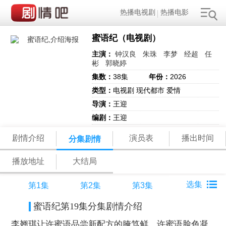
热播电视剧
热播电影
蜜语纪（电视剧）
主演：
钟汉良
朱珠
李梦
经超
任
彬
郭晓婷
集数：
38集
年份：
2026
类型：
电视剧 现代都市 爱情
导演：
王迎
编剧：
王迎
剧情介绍
演员表
播出时间
分集剧情
播放地址
大结局
第1集
第2集
第3集
蜜语纪第19集分集剧情介绍
李翘琪让许蜜语品尝新配方的腌笃鲜，许蜜语脸色凝