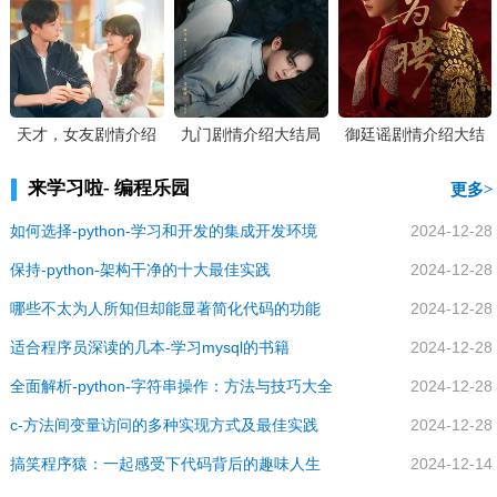
天才，女友剧情介绍
九门剧情介绍大结局
御廷谣剧情介绍大结
大结局
局
来学习啦- 编程乐园
更多
如何选择-python-学习和开发的集成开发环境
2024-12-28
保持-python-架构干净的十大最佳实践
2024-12-28
哪些不太为人所知但却能显著简化代码的功能
2024-12-28
适合程序员深读的几本-学习mysql的书籍
2024-12-28
全面解析-python-字符串操作：方法与技巧大全
2024-12-28
c-方法间变量访问的多种实现方式及最佳实践
2024-12-28
搞笑程序猿：一起感受下代码背后的趣味人生
2024-12-14