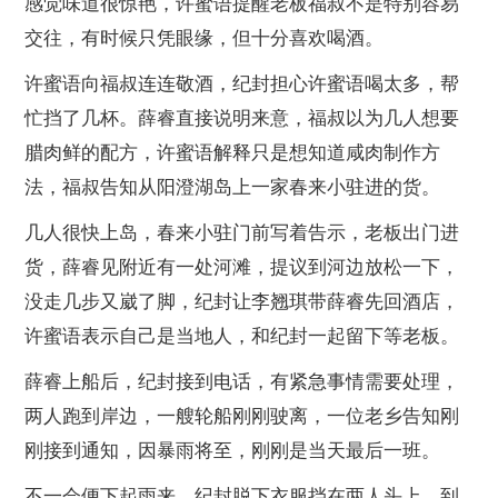
感觉味道很惊艳，许蜜语提醒老板福叔不是特别容易
交往，有时候只凭眼缘，但十分喜欢喝酒。
许蜜语向福叔连连敬酒，纪封担心许蜜语喝太多，帮
忙挡了几杯。薛睿直接说明来意，福叔以为几人想要
腊肉鲜的配方，许蜜语解释只是想知道咸肉制作方
法，福叔告知从阳澄湖岛上一家春来小驻进的货。
几人很快上岛，春来小驻门前写着告示，老板出门进
货，薛睿见附近有一处河滩，提议到河边放松一下，
没走几步又崴了脚，纪封让李翘琪带薛睿先回酒店，
许蜜语表示自己是当地人，和纪封一起留下等老板。
薛睿上船后，纪封接到电话，有紧急事情需要处理，
两人跑到岸边，一艘轮船刚刚驶离，一位老乡告知刚
刚接到通知，因暴雨将至，刚刚是当天最后一班。
不一会便下起雨来，纪封脱下衣服挡在两人头上，到