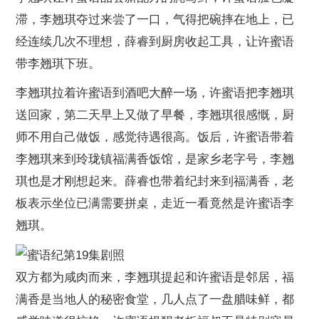
滞，李翘琪夺过来尝了一口，气得把碗摔在地上，已
经连续几次不理想，薛睿到厨房收起工具，让许蜜语
带李翘琪下班。
李翘琪拉着许蜜语到酒吧大醉一场，许蜜语把李翘琪
送回家，第二天早上又做了早餐，李翘琪很感慨，厨
师不用自己做饭，感觉待遇很高。饭后，许蜜语带着
李翘琪来到玲珑镇福满香饭馆，是家乡老字号，李翘
琪也是才刚想起来。薛睿也带着纪封来到福满香，老
板表示坐位已满需要拼桌，走近一看竟然是许蜜语李
翘琪。
双方都为咸肉而来，李翘琪提起和许蜜语是邻居，福
满香是当地人的秘密食堂，几人点了一盘腊味鲜，都