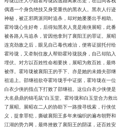
玲珑山庄大小姐霍玲珑因逃婚离家出走，在山间客栈
偶遇一个身负绝技又身受重伤的黑衣人。黑衣人行迹
神秘，被正邪两派同时追杀，却对她屡屡出手相助。
霍玲珑心生好奇，后得知黑衣人竟是南侠展昭，此番
被各路人马追杀，皆因他拿到了襄阳王的罪证。展昭
连克劲敌之后，眼见自己毒伤难治，便将证据托付给
霍玲珑，又牵制住敌人帮助霍玲珑脱身，自己却陷入
埋伏。对方以百姓性命相要挟，展昭为救百姓，最终
被俘。霍玲珑被襄阳王的手下、亦是她的未婚夫邵继
祖追上。邵继祖欲夺霍玲珑手中证据，霍玲珑在一位
白衣少侠的指点下打败了邵继祖。这位白衣少侠便是
大名鼎鼎的锦毛鼠”白玉堂。霍玲珑和白玉堂合力救出
了展昭。展昭在二人的协助下一路搜寻线索，行侠仗
义，捉拿罪犯，撕破襄阳王多年来编织的遍布朝野和
江湖的势力网，最终挫败了襄阳王的阴谋，还百姓安