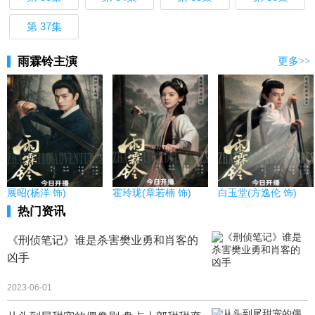
第 37集
雨霖铃主演
更多>>
展昭(杨洋 饰)
霍玲珑(章若楠 饰)
白玉堂(方逸伦 饰)
热门资讯
《刑侦笔记》谁是杀害樊业勇和肖客的
凶手
2023-06-01