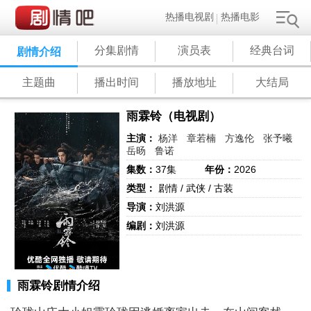
热播电视剧
热播电影
分集剧情
演员表
经典台词
剧情介绍
主题曲
播出时间
播放地址
大结局
雨霖铃（电视剧）
主演：
杨洋
章若楠
方逸伦
张予曦
岳旸
鲁诺
集数：
37集
年份：
2026
类型：
剧情 / 武侠 / 古装
导演：
刘洪源
编剧：
刘洪源
雨霖铃剧情介绍