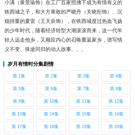
小满（黄景瑜饰）在工厂百家照拂下成为有情有义的
铁西城之子，和大方果敢的严晓丹（关晓彤饰）、沉
稳持重的夏雷（王天辰饰），在铁西城度过热血飞扬
的少年时代，随着经济转型大潮滚滚而来，这一代年
轻人远走他乡，又顺应内心的召唤重返家乡，谱写情
义不变、殊途同归的动人故事。。。
岁月有情时分集剧情
第 1集
第 2集
第 3集
第 4集
第 5集
第 6集
第 7集
第 8集
第 9集
第 10集
第 11集
第 12集
第 13集
第 14集
第 15集
第 16集
第 17集
第 18集
第 19集
第 20集