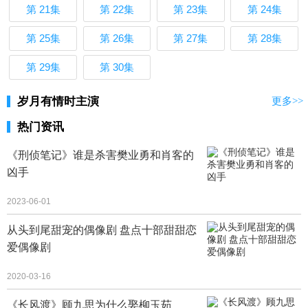
第 21集
第 22集
第 23集
第 24集
第 25集
第 26集
第 27集
第 28集
第 29集
第 30集
岁月有情时主演
更多>>
热门资讯
《刑侦笔记》谁是杀害樊业勇和肖客的
凶手
2023-06-01
从头到尾甜宠的偶像剧 盘点十部甜甜恋
爱偶像剧
2020-03-16
《长风渡》顾九思为什么娶柳玉茹