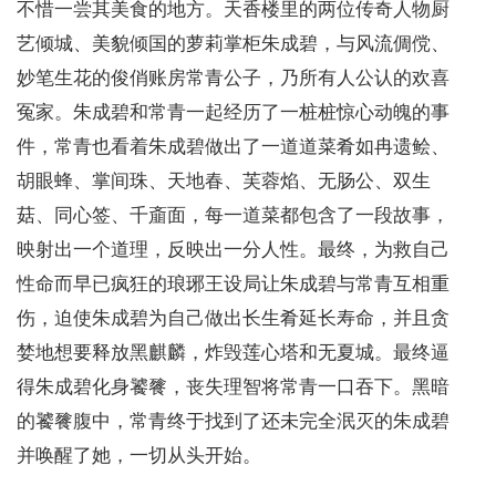
不惜一尝其美食的地方。天香楼里的两位传奇人物厨
艺倾城、美貌倾国的萝莉掌柜朱成碧，与风流倜傥、
妙笔生花的俊俏账房常青公子，乃所有人公认的欢喜
冤家。朱成碧和常青一起经历了一桩桩惊心动魄的事
件，常青也看着朱成碧做出了一道道菜肴如冉遗鲙、
胡眼蜂、掌间珠、天地春、芙蓉焰、无肠公、双生
菇、同心签、千齑面，每一道菜都包含了一段故事，
映射出一个道理，反映出一分人性。最终，为救自己
性命而早已疯狂的琅琊王设局让朱成碧与常青互相重
伤，迫使朱成碧为自己做出长生肴延长寿命，并且贪
婪地想要释放黑麒麟，炸毁莲心塔和无夏城。最终逼
得朱成碧化身饕餮，丧失理智将常青一口吞下。黑暗
的饕餮腹中，常青终于找到了还未完全泯灭的朱成碧
并唤醒了她，一切从头开始。