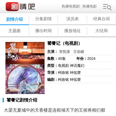
热播电视剧
热播电影
分集剧情
演员表
经典台词
剧情介绍
主题曲
播出时间
播放地址
大结局
饕餮记（电视剧）
主演：
安悦溪
王佑硕
集数：
40集
年份：
2024
类型：
电视剧 神话魔幻
导演：
柯政铭 钟侃燮
编剧：
柯政铭 钟侃燮
饕餮记剧情介绍
大梁无夏城中的天香楼是连权倾天下的王侯将相们都