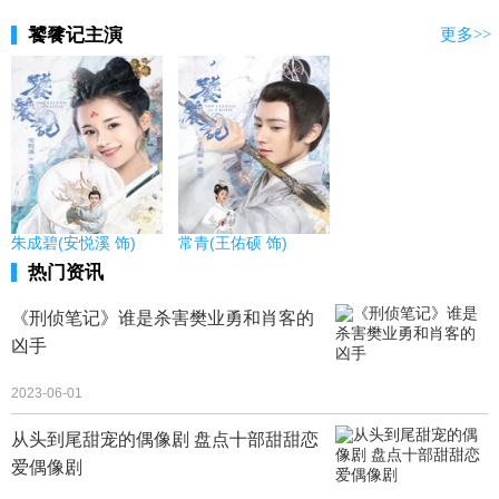
饕餮记主演
更多>>
朱成碧(安悦溪 饰)
常青(王佑硕 饰)
热门资讯
《刑侦笔记》谁是杀害樊业勇和肖客的
凶手
2023-06-01
从头到尾甜宠的偶像剧 盘点十部甜甜恋
爱偶像剧