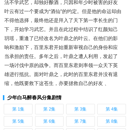
法不学武艺，却独好酿酒，只因和年少时被害的好友
叶云有过一个要成为“酒仙”的约定。但是他的命运却由
不得他选择，最终他还是拜入了天下第一李长生的门
下，开始学习武艺。并且在此过程中结识了红颜知己
玥瑶，重逢了已经改名为叶鼎之的叶云。在他们的影
响和激励下，百里东君开始重新审视自己的身份和应
当承担的责任。多年之后，叶鼎之遭人利用，发起了
一场讨伐中原的战争。而百里东君则率领一众天下英
雄进行抵抗。面对叶鼎之，此时的百里东君并没有退
缩，他既要救下这苍生，亦要拯救自己的好友 、
少年白马醉春风分集剧情
第 1集
第 2集
第 3集
第 4集
第 5集
第 6集
第 7集
第 8集