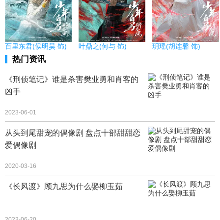
百里东君(侯明昊 饰)
叶鼎之(何与 饰)
玥瑶(胡连馨 饰)
热门资讯
《刑侦笔记》谁是杀害樊业勇和肖客的
凶手
2023-06-01
从头到尾甜宠的偶像剧 盘点十部甜甜恋
爱偶像剧
2020-03-16
《长风渡》顾九思为什么娶柳玉茹
2023-06-20