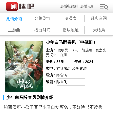
热播电视剧
热播电影
分集剧情
演员表
经典台词
剧情介绍
主题曲
播出时间
播放地址
大结局
少年白马醉春风（电视剧）
主演：
侯明昊
何与
胡连馨
夏之光
姜贞羽
白澍
集数：
36集
年份：
2024
类型：
神话魔幻 武侠 古装
导演：
陈宙飞
编剧：
陈宙飞
少年白马醉春风剧情介绍
镇西侯府小公子百里东君自幼顽劣，不好诗书不读兵