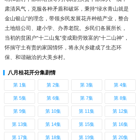
肃清风气，克服各种矛盾和破坏，秉持“绿水青山就是
金山银山”的理念，带领乡民发展花卉种植产业，整合
土地组公司、建小学、办养老院。乡民们各展所长，
当初的贫困户“十二山鬼”变成勤劳致富的“十二山神”，
怀揣守土有责的家国情怀，将永兴乡建成了生态环
保、和谐融洽的大美乡村。
八月桂花开分集剧情
第 1集
第 2集
第 3集
第 4集
第 5集
第 6集
第 7集
第 8集
第 9集
第 10集
第 11集
第 12集
第 13集
第 14集
第 15集
第 16集
第 17集
第 18集
第 19集
第 20集