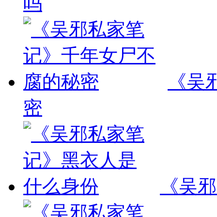
吗
《吴
密
《吴邪