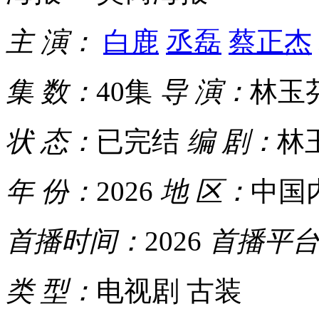
主 演：
白鹿
丞磊
蔡正杰
集 数：
40集
导 演：
林玉
状 态：
已完结
编 剧：
林
年 份：
2026
地 区：
中国
首播时间：
2026
首播平
类 型：
电视剧 古装