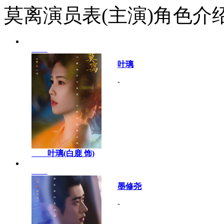
莫离演员表(主演)角色介
叶璃
-
叶璃(白鹿 饰)
墨修尧
-