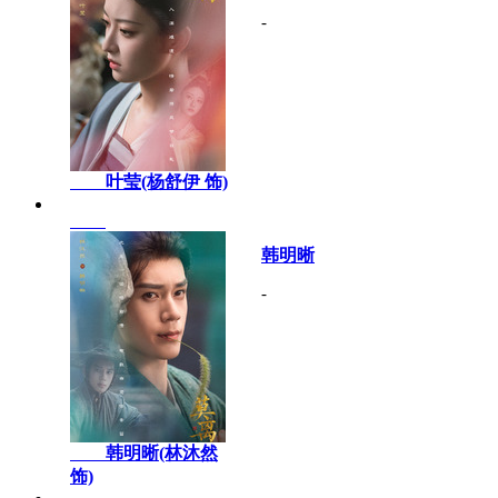
-
叶莹(杨舒伊 饰)
韩明晰
-
韩明晰(林沐然
饰)