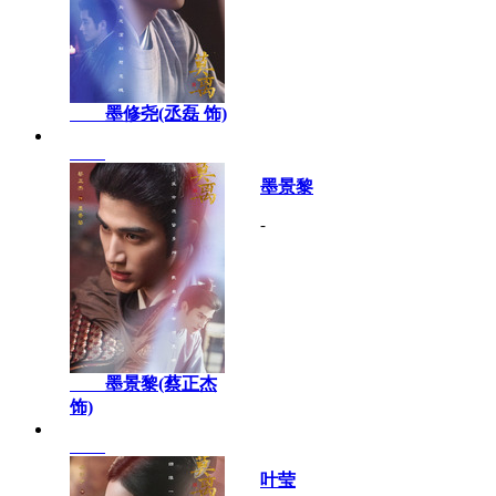
墨修尧(丞磊 饰)
墨景黎
-
墨景黎(蔡正杰
饰)
叶莹