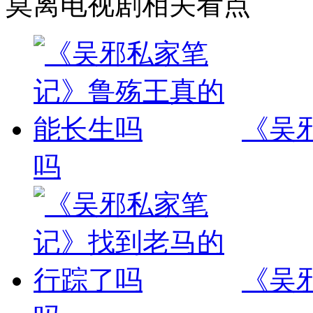
莫离电视剧相关看点
《吴
吗
《吴