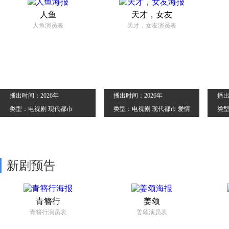
人鱼
天才，女友
人鱼演员表
天才，女友演员表
播出时间：2026年
播出时间：2026年
播出
类型：电视剧 现代都市
类型：电视剧 现代都市 爱情
类型
新剧预告
青簪行
姜颂
青簪行演员表
姜颂演员表