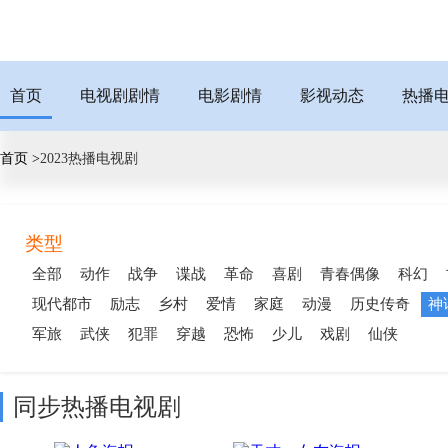
首页
电视剧剧情
电影剧情
影视动态
热播
首页 >
2023热播电视剧
类型
全部
动作
战争
谍战
革命
喜剧
青春偶像
科幻
现代都市
励志
乡村
爱情
家庭
动漫
历史传奇
神
军旅
武侠
犯罪
穿越
恐怖
少儿
戏剧
仙侠
同步热播电视剧